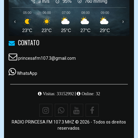
3 m/s
95%
760
mmHg
05:00
06:00
07:00
08:00
09:00
10:00
‹
›
23°C
23°C
25°C
27°C
29°C
30°C
CONTATO
princesafm107.3@gmail.com
WhatsApp
|
Visitas: 33152992
Online: 32
RADIO PRINCESA FM 107.3 MHZ © 2026 - Todos os direitos
reservados.