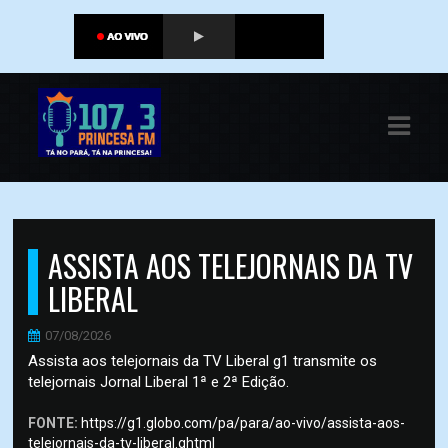
ASTS
IAS
IA
DOS
RAMAÇÃO
ASSISTA AOS TELEJORNAIS DA TV
LIBERAL
TOS
07/08/2026
E
Assista aos telejornais da TV Liberal g1 transmite os
telejornais Jornal Liberal 1ª e 2ª Edição.
E
FONTE:
https://g1.globo.com/pa/para/ao-vivo/assista-aos-
ATO
telejornais-da-tv-liberal.ghtml