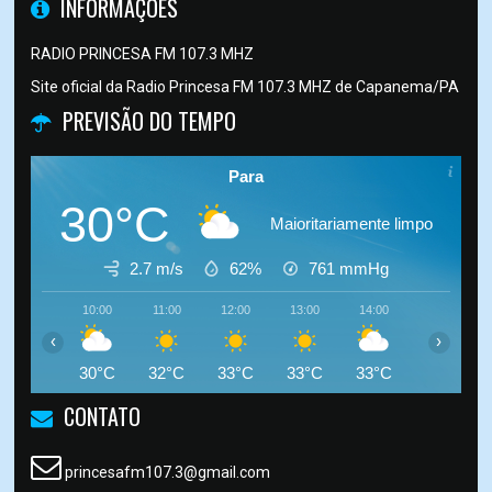
INFORMAÇÕES
RADIO PRINCESA FM 107.3 MHZ
Site oficial da Radio Princesa FM 107.3 MHZ de Capanema/PA
PREVISÃO DO TEMPO
Para
30°C
Maioritariamente limpo
2.7 m/s
62%
761
mmHg
10:00
11:00
12:00
13:00
14:00
15:00
‹
›
30°C
32°C
33°C
33°C
33°C
33°C
CONTATO
princesafm107.3@gmail.com