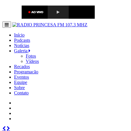
Início
Podcasts
Notícias
Galeria
Fotos
Vídeos
Recados
Programação
Eventos
Equipe
Sobre
Contato